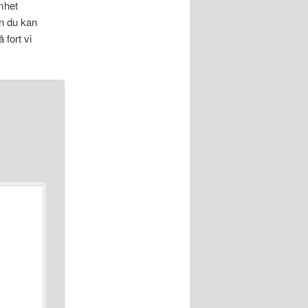
mhet
en du kan
 fort vi