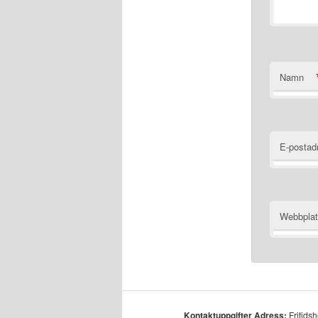
Namn
E-postad
Webbpla
Kontaktuppgifter
Adress:
Fritids