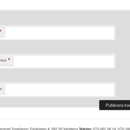
*
*
ress
ts
hemmet Tussilagon, Fyllagatan 4, 592 30 Vadstena
Telefon:
073-062 06 14, 070-18