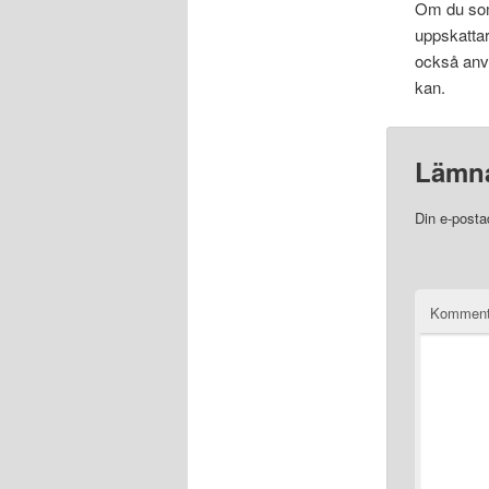
Om du som 
uppskattar
också anvä
kan.
Lämna
Din e-posta
Komment