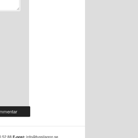
0 52 88
E-post:
info@tussilagon.se