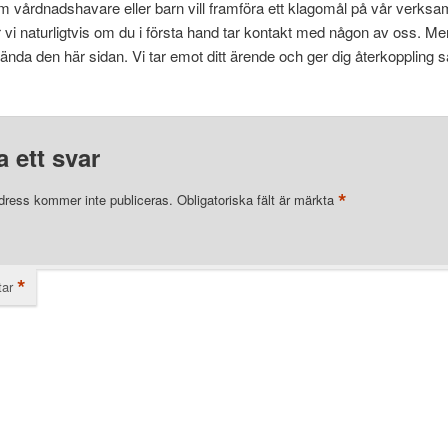
vårdnadshavare eller barn vill framföra ett klagomål på vår verksa
 vi naturligtvis om du i första hand tar kontakt med någon av oss. M
nda den här sidan. Vi tar emot ditt ärende och ger dig återkoppling så
 ett svar
*
dress kommer inte publiceras.
Obligatoriska fält är märkta
*
ar