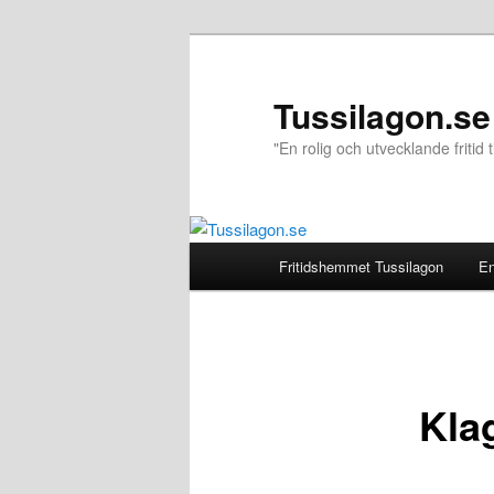
Hoppa
till
primärt
Tussilagon.se
innehåll
"En rolig och utvecklande fritid ti
Huvudmeny
Fritidshemmet Tussilagon
En
Kla