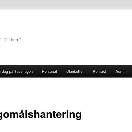
ll Ditt barn"
 dag på Tussilagon
Personal
Blanketter
Kontakt
Admin
gomålshantering