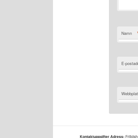
Namn
E-postad
Webbpla
Kontaktuppgifter
Adress:
Fritids