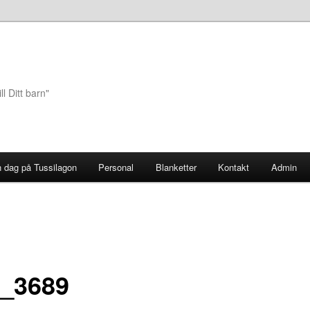
ll Ditt barn"
 dag på Tussilagon
Personal
Blanketter
Kontakt
Admin
_3689