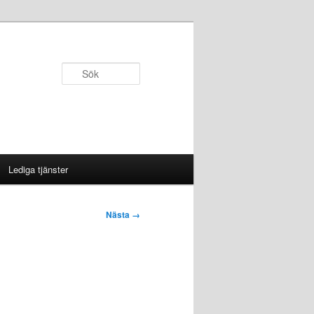
Sök
Lediga tjänster
Nästa →