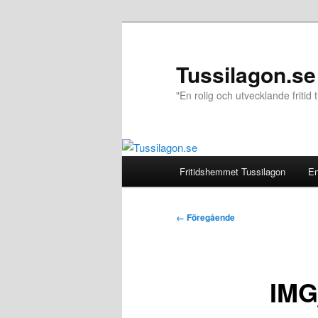
Hoppa
till
primärt
Tussilagon.se
innehåll
"En rolig och utvecklande fritid ti
Huvudmeny
Fritidshemmet Tussilagon
En
Bildnavigering
← Föregående
IMG